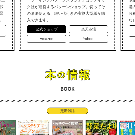
「ソーイングパターンスタジオ」はブティッ
型
お
ク社が運営するパターンショップ。切ってそ
購
節
のまま使える、縫い代付きの実物大型紙が購
各
。
入できます。
な
公式ショップ
楽天市場
Amazon
Yahoo!
BOOK
定期雑誌