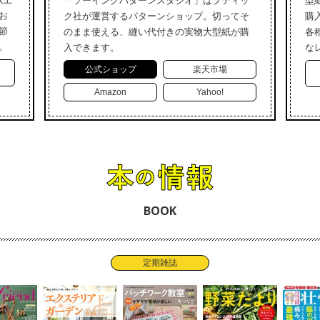
「ソーイングパターンスタジオ」はブティッ
型
お
ク社が運営するパターンショップ。切ってそ
購
節
のまま使える、縫い代付きの実物大型紙が購
各
。
入できます。
な
公式ショップ
楽天市場
Amazon
Yahoo!
BOOK
定期雑誌