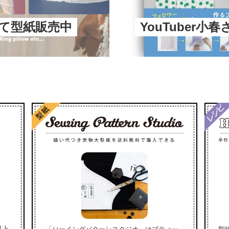
にて型紙販売中
YouTuber小
以上