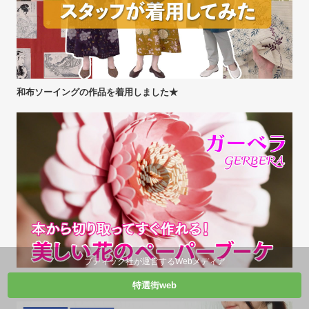
和布ソーイングの作品を着用しました★
ブティック社が運営するWebメディア
美しい花のペーパーブーケを作ってみよう！
特選街web