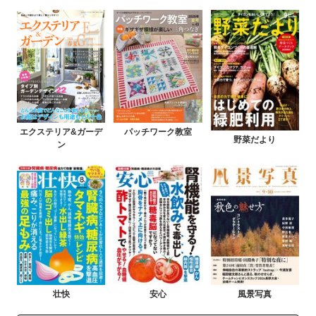
エクステリア&ガーデ
パッチワーク教室
野菜だより
ン
壮快
安心
風景写真