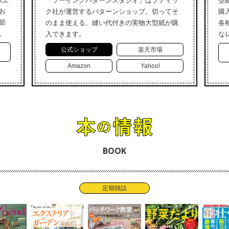
「ソーイングパターンスタジオ」はブティッ
型
お
ク社が運営するパターンショップ。切ってそ
購
節
のまま使える、縫い代付きの実物大型紙が購
各
。
入できます。
な
公式ショップ
楽天市場
Amazon
Yahoo!
BOOK
定期雑誌