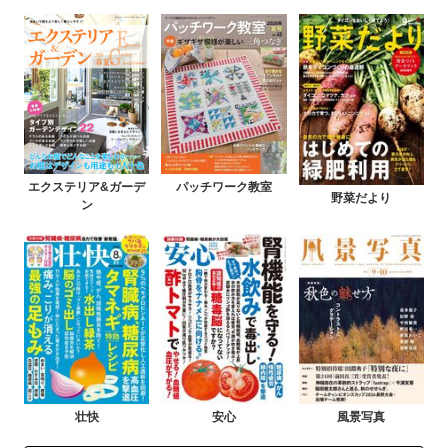
エクステリア&ガーデ
パッチワーク教室
野菜だより
ン
壮快
安心
風景写真