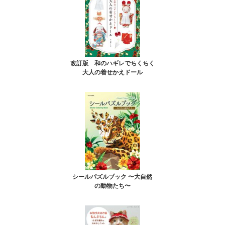
改訂版 和のハギレでちくちく
大人の着せかえドール
シールパズルブック 〜大自然
の動物たち〜