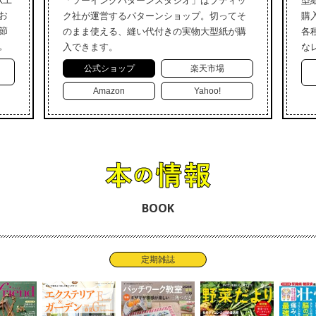
「ソーイングパターンスタジオ」はブティッ
型
お
ク社が運営するパターンショップ。切ってそ
購
節
のまま使える、縫い代付きの実物大型紙が購
各
。
入できます。
な
公式ショップ
楽天市場
Amazon
Yahoo!
BOOK
定期雑誌