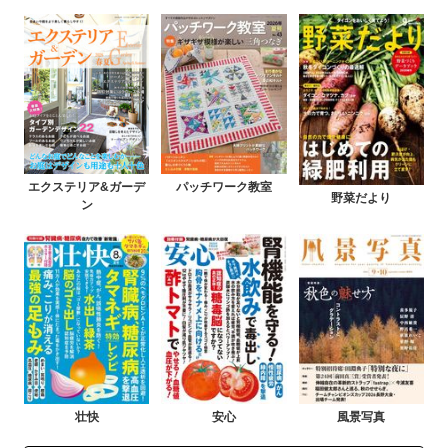
エクステリア&ガーデ
パッチワーク教室
野菜だより
ン
壮快
安心
風景写真