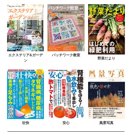
エクステリア&ガーデ
パッチワーク教室
野菜だより
ン
壮快
安心
風景写真