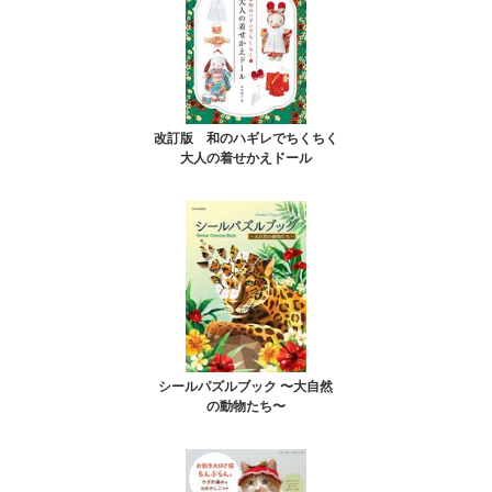
改訂版 和のハギレでちくちく
大人の着せかえドール
シールパズルブック 〜大自然
の動物たち〜