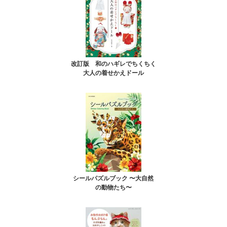
改訂版 和のハギレでちくちく
大人の着せかえドール
シールパズルブック 〜大自然
の動物たち〜