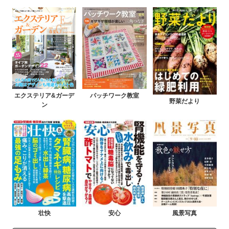
エクステリア&ガーデ
パッチワーク教室
野菜だより
ン
壮快
安心
風景写真