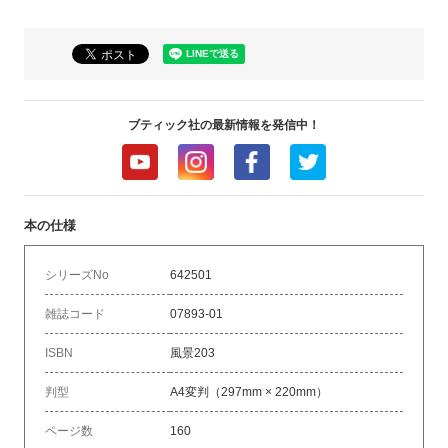
ブティック社の最新情報を発信中！
本の仕様
シリーズNo
642501
雑誌コード
07893-01
ISBN
風景203
判型
A4変判（297mm × 220mm）
ページ数
160