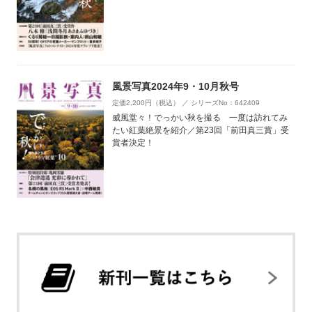
風景写真2024年9・10月秋号
定価2,200円（税込） ／ シリーズNo：642409
威風堂々！でっかい秋を撮る 一度は訪れてみ
たい紅葉絶景を紹介／第23回「前田真三賞」受
賞者決定！