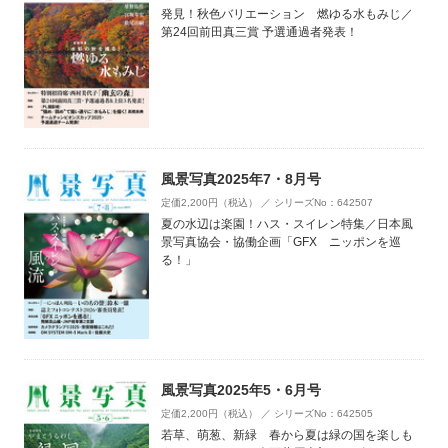
発見！秋色バリエーション 燃ゆる水もみじ／
第24回前田真三賞 予選通過者発表！
風景写真2025年7・8月号
定価2,200円（税込） ／ シリーズNo：642507
夏の水辺は楽園！ハス・スイレン特集／日本風
景写真協会・協働企画「GFX ニッポンを巡
る！」
風景写真2025年5・6月号
定価2,200円（税込） ／ シリーズNo：642505
若草、萌葱、新緑 春から夏は緑の国を楽しも