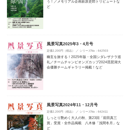
う！／メモリアル企画萩原史郎トリビュートな
ど
風景写真2025年3・4月号
定価2,200円（税込） ／ シリーズNo：642503
幽玄を旅する！2025年版・全国シダレザクラ巡
礼／チームチャンピオンズカップ2024琵琶湖大
会優勝チームギャラリー掲載！など
風景写真2024年11・12月号
定価2,200円（税込） ／ シリーズNo：642411
しっとり艶めく大人の秋、第23回「前田真三
賞」受賞・全作品掲載 八木修「浅間冬月」な
ど