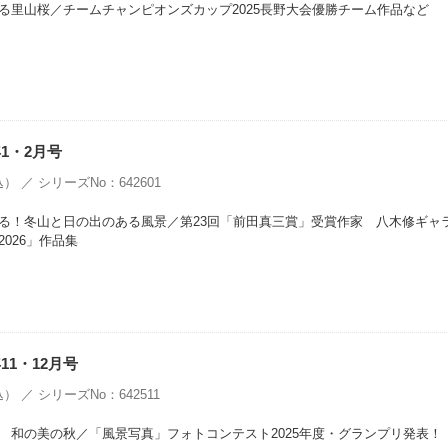
る里山桜／チームチャンピオンズカップ2025長野大会優勝チーム作品など
年1・2月号
） ／ シリーズNo：642601
る！冬山と日の出のある風景／第23回「前田真三賞」受賞作家 八木修ギャ
026」作品集
11・12月号
） ／ シリーズNo：642511
 和の美の秋／「風景写真」フォトコンテスト2025年度・グランプリ発表！