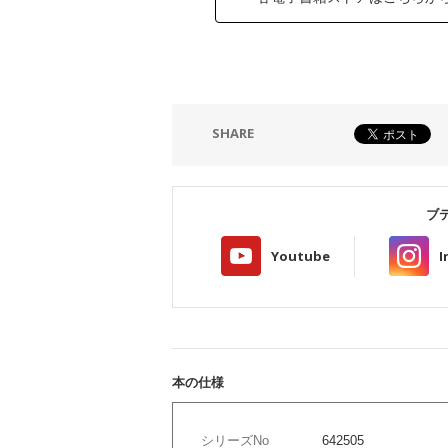
SHARE
ブ
Youtube
I
本の仕様
シリーズNo
642505