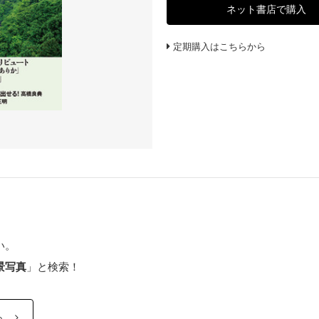
ネット書店で購入
定期購入はこちらから
い。
景写真
」と検索！
ら