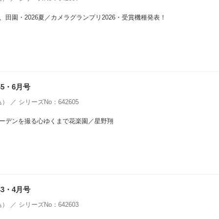
田園・2026夏／カメラグランプリ2026・受賞機種発表！
年5・6月号
） ／ シリーズNo：642605
ーデンを撮る心ゆくまで花楽園／星野翔
年3・4月号
） ／ シリーズNo：642603