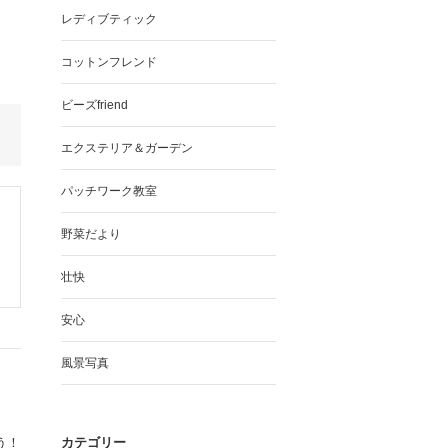
レディブティック
コットンフレンド
ビーズfriend
エクステリア＆ガーデン
パッチワーク教室
野菜だより
壮快
安心
風景写真
う！
カテゴリー