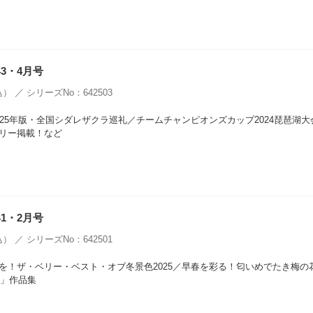
年3・4月号
） ／ シリーズNo：642503
025年版・全国シダレザクラ巡礼／チームチャンピオンズカップ2024琵琶湖大
リー掲載！など
年1・2月号
） ／ シリーズNo：642501
を！ザ・ベリー・ベスト・オブ冬景色2025／早春を彩る！匂いめでたき梅の
5」作品集