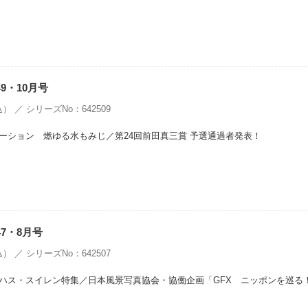
9・10月号
） ／ シリーズNo：642509
ーション 燃ゆる水もみじ／第24回前田真三賞 予選通過者発表！
年7・8月号
） ／ シリーズNo：642507
ハス・スイレン特集／日本風景写真協会・協働企画「GFX ニッポンを巡る