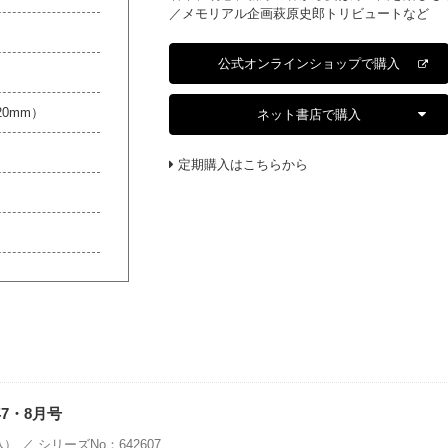
／メモリアル企画萩原史郎トリビュートなど
公式オンラインショップで購入
20mm）
ネット書店で購入
定期購入はこちらから
年7・8月号
） ／ シリーズNo：642607