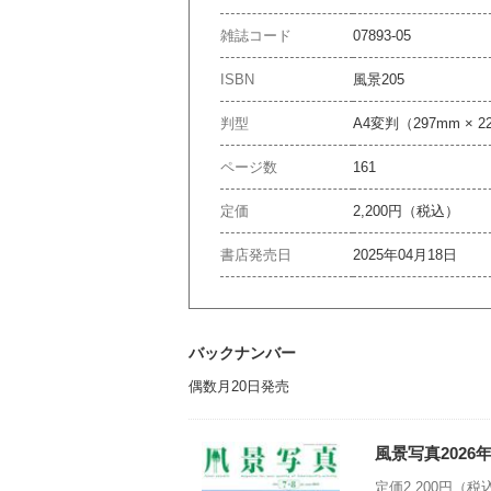
雑誌コード
07893-05
ISBN
風景205
判型
A4変判（297mm × 2
ページ数
161
定価
2,200円（税込）
書店発売日
2025年04月18日
バックナンバー
偶数月20日発売
風景写真2026
定価2,200円（税込