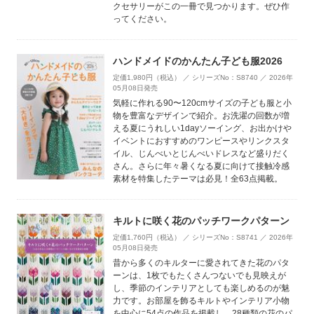
クセサリーがこの一冊で見つかります。ぜひ作
ってください。
ハンドメイドのかんたん子ども服2026
定価1,980円（税込） ／ シリーズNo：S8740 ／ 2026年
05月08日発売
気軽に作れる90〜120cmサイズの子ども服と小
物を豊富なデザインで紹介。お洗濯の回数が増
える夏にうれしい1dayソーイング、お出かけや
イベントにおすすめのワンピースやリンクスタ
イル、じんべいとじんべいドレスなど盛りだく
さん。さらに年々暑くなる夏に向けて接触冷感
素材を特集したテーマは必見！全63点掲載。
キルトに咲く花のパッチワークパターン
定価1,760円（税込） ／ シリーズNo：S8741 ／ 2026年
05月08日発売
昔から多くのキルターに愛されてきた花のパタ
ーンは、1枚でもたくさんつないでも見映えが
し、季節のインテリアとしても楽しめるのが魅
力です。お部屋を飾るキルトやインテリア小物
を中心に54点の作品を掲載し、28種類の花のパ