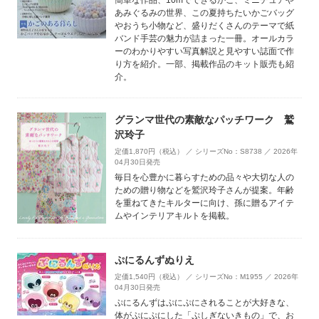
簡単な作品、10mでできるかご、ミニチュアや
あみぐるみの世界、この夏持ちたいかごバッグ
やおうち小物など、盛りだくさんのテーマで紙
バンド手芸の魅力が詰まった一冊。オールカラ
ーのわかりやすい写真解説と見やすい誌面で作
り方を紹介。一部、掲載作品のキット販売も紹
介。
グランマ世代の素敵なパッチワーク 鷲
沢玲子
定価1,870円（税込） ／ シリーズNo：S8738 ／ 2026年
04月30日発売
毎日を心豊かに暮らすための品々や大切な人の
ための贈り物などを鷲沢玲子さんが提案。年齢
を重ねてきたキルターに向け、孫に贈るアイテ
ムやインテリアキルトを掲載。
ぷにるんずぬりえ
定価1,540円（税込） ／ シリーズNo：M1955 ／ 2026年
04月30日発売
ぷにるんずはぷにぷにされることが大好きな、
体がぷにぷにした「ぷしぎないきもの」で、お