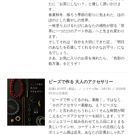
たに「お茶にしない？」と優しく誘いかけま
す。
春夏秋冬、移ろう季節の彩りに包まれた、ほの
ぼのとした癒やしの世界。
一枚塗り上げるたびにあなたの感性が宿る「世
界に一つだけのアート作品」へと生まれ変わり
ます。
そしてそれは「自分を大切にできた証」「明日
のあなたを応援してくれる小さなお守り」にな
るでしょう。
さあ、お気に入りのお茶を淹れたら、「色彩の
処方箋」をどうぞ！
ビーズで作る 大人のアクセサリー
定価1,870円（税込） ／ シリーズNo：S8732 ／ 2026年
05月11日発売
「ビーズで作ってるのね。素敵！」ではなく、
「そのアクセサリー素敵ね。え？ビーズな
の？」と言われたらうれしい！そんな称賛が聞
こえるビーズアクセサリーを紹介します。リア
ルジュエリーと組み合わせても上品にまとまる
美しいラインや、コーディネートの主役になる
ボリューム感は必見。あなたの定番おしゃれア