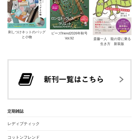
刺しつけネットのバッグ
ビーズfriend2026年秋号
と小物
Vol.92
斎藤一人 龍の背に乗る
生き方 新装版
定期雑誌
レディブティック
コットンフレンド