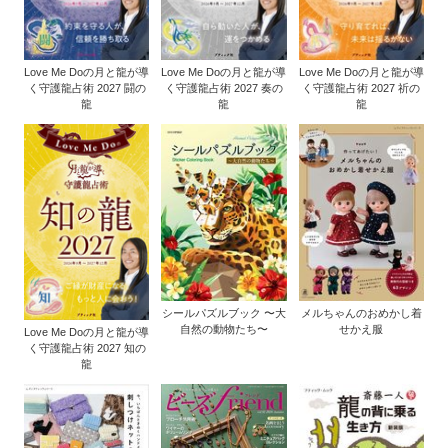
Love Me Doの月と龍が導
Love Me Doの月と龍が導
Love Me Doの月と龍が導
く守護龍占術 2027 闘の
く守護龍占術 2027 奏の
く守護龍占術 2027 祈の
龍
龍
龍
シールパズルブック 〜大
メルちゃんのおめかし着
自然の動物たち〜
せかえ服
Love Me Doの月と龍が導
く守護龍占術 2027 知の
龍