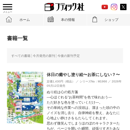
メニュー
ホーム
本の情報
ショップ
書籍一覧
すべての書籍
今月発売の新刊
今後の新刊予定
休日の癒やし塗り絵〜お茶にしない？〜
定価1,430円（税込） ／ シリーズNo：M1966 ／ 2026年
05月12日発売
ぬり絵は心の処方箋
―心ほぐれる“お茶時間”を色で味わおう―
ただ好きな色を塗っていくだけ—。
その単純な作業への没頭は、溜まった頭の中の
ノイズを消し去り、自律神経を整え、あなたに
心地よい静けさをもたらしてくれます。
思わず微笑んでしまうほのぼのキャラクターた
ちが、ページを開いた瞬間、頑張りすぎたあな