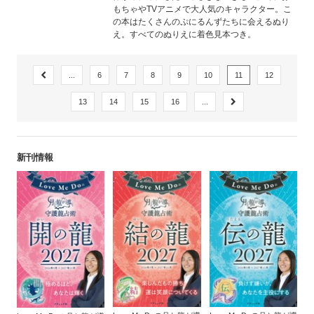
もちゃやTVアニメで大人気のキャラクター。こ
の本はたくさんのぷにるんずたちに会えるぬり
え。すべてのぬりえに着色見本つき。
...
6
7
8
9
10
11
12
13
14
15
16
...
新刊情報