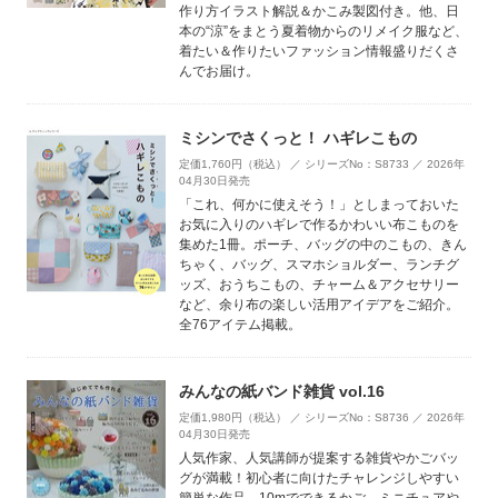
作り方イラスト解説＆かこみ製図付き。他、日
本の“涼”をまとう夏着物からのリメイク服など、
着たい＆作りたいファッション情報盛りだくさ
んでお届け。
ミシンでさくっと！ ハギレこもの
定価1,760円（税込） ／ シリーズNo：S8733 ／ 2026年
04月30日発売
「これ、何かに使えそう！」としまっておいた
お気に入りのハギレで作るかわいい布こものを
集めた1冊。ポーチ、バッグの中のこもの、きん
ちゃく、バッグ、スマホショルダー、ランチグ
ッズ、おうちこもの、チャーム＆アクセサリー
など、余り布の楽しい活用アイデアをご紹介。
全76アイテム掲載。
みんなの紙バンド雑貨 vol.16
定価1,980円（税込） ／ シリーズNo：S8736 ／ 2026年
04月30日発売
人気作家、人気講師が提案する雑貨やかごバッ
グが満載！初心者に向けたチャレンジしやすい