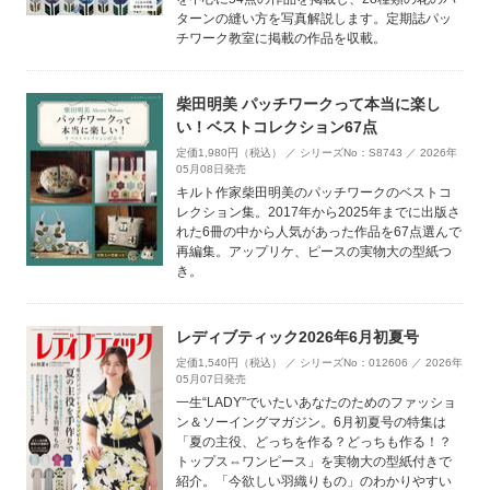
ターンの縫い方を写真解説します。定期誌パッ
チワーク教室に掲載の作品を収載。
柴田明美 パッチワークって本当に楽し
い！ベストコレクション67点
定価1,980円（税込） ／ シリーズNo：S8743 ／ 2026年
05月08日発売
キルト作家柴田明美のパッチワークのベストコ
レクション集。2017年から2025年までに出版さ
れた6冊の中から人気があった作品を67点選んで
再編集。アップリケ、ピースの実物大の型紙つ
き。
レディブティック2026年6月初夏号
定価1,540円（税込） ／ シリーズNo：012606 ／ 2026年
05月07日発売
一生“LADY”でいたいあなたのためのファッショ
ン＆ソーイングマガジン。6月初夏号の特集は
「夏の主役、どっちを作る？どっちも作る！？
トップス⇔ワンピース」を実物大の型紙付きで
紹介。「今欲しい羽織りもの」のわかりやすい