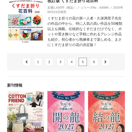
改訂版 くすだま折り花百科
定価1,430円（税込） ／ シリーズNo：S4999 ／ 2020年
06月22日発売
くすだま折りの花の第一人者・久保満里子先生
の作品の中から、特に人気の高い作品を50種類
以上も掲載。伝統的なくすだまだけでなく、ポ
ットや置き飾りなど手軽に作れるアレンジ作品
も紹介。初心者から熟練者まで楽しめる、まさ
にくすだま折りの花の決定版！
1
2
3
4
5
6
新刊情報