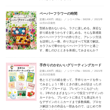
ペーパーフラワーの時間
定価1,430円（税込） ／ シリーズNo：S8208 ／ 2021年
12月21日発売
型紙を使わないから、ラクに楽しめる。身近な
折り紙を使うからすぐ楽しめる。そんな新感覚
のペーパーフラワーの作り方と、アレンジ方法
を説明した一冊。作り方はすべて写真で解説。
カラフルで華やかなペーパーフラワーと過ご
す、癒しのひとときを体感してみませんか？
手作りのかわいいグリーティングカード
定価1,430円（税込） ／ シリーズNo：S8191 ／ 2021年
11月15日発売
色とりどりの紙を使って、手作りカードを作っ
てみましょう！開くときの楽しみが詰まったポ
ップアップカードは、プレゼントにもぴった
り。1年のさまざまなシーンで役立つデザインの
カードから、プレゼントに添えても喜ばれそう
なデザインのミニカードまで多数掲載。プロセ
ス解説つきの作品も一部あるので、はじめて作