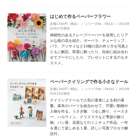
はじめて作るペーパーフラワー
定価1,540円（税込） ／ シリーズNo：S8121 ／ 2021年
04月27日発売
伸縮性のあるクレープペーパーを使用したリア
ルな紙の花を紹介。ガーベラ、チューリップ、
バラ、アジサイなど14種の花の作り方を写真と
ともに解説。部屋に飾ったり、自由に組み合わ
せてブーケにしたり、プレゼントにするのもオ
ススメ。
ペーパークイリングで作る小さなドール
定価1,540円（税込） ／ シリーズNo：S8102 ／ 2021年
03月15日発売
クイリングドールで人気の著者による初の著
書。基本のパーツを組合わせて、可愛い動物や
人物を作る。うさぎ雛、つるし飾り、イースタ
ー、ハロウィン、クリスマスなど季節の飾り
物。パン屋、花屋などのミニチュア作品。一年
を通じて楽しめる１冊。詳しい写真プロセス解
説付。