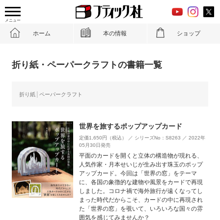
メニュー
ホーム
本の情報
ショップ
折り紙・ペーパークラフトの書籍一覧
折り紙
ペーパークラフト
世界を旅するポップアップカード
定価1,650円（税込） ／ シリーズNo：S8263 ／ 2022年
05月30日発売
平面のカードを開くと立体の構造物が現れる、
人気作家・月本せいじが生み出す珠玉のポップ
アップカード。今回は「世界の窓」をテーマ
に、各国の象徴的な建物や風景をカードで再現
しました。コロナ禍で海外旅行が遠くなってし
まった時代だからこそ、カードの中に再現され
た「世界の窓」を覗いて、いろいろな国々の雰
囲気を感じてみませんか？