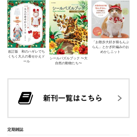
「お散歩大好き猫もんぶ
らん」とかぎ針編みのお
改訂版 和のハギレでち
めかしニット
くちく大人の着せかえド
シールパズルブック 〜大
ール
自然の動物たち〜
定期雑誌