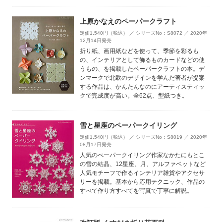
上原かなえのペーパークラフト
定価1,540円（税込） ／ シリーズNo：S8072 ／ 2020年
12月14日発売
折り紙、画用紙などを使って、季節を彩るも
の、インテリアとして飾るものカードなどの使
うもの、を掲載したペーパークラフトの本。デ
ンマークで北欧のデザインを学んだ著者が提案
する作品は、かんたんなのにアーティスティッ
クで完成度が高い。全62点、型紙つき。
雪と星座のペーパークイリング
定価1,540円（税込） ／ シリーズNo：S8019 ／ 2020年
08月17日発売
人気のぺーパークイリング作家なかたにもとこ
の雪の結晶、12星座、月、アルファベットなど
人気モチーフで作るインテリア雑貨やアクセサ
リーを掲載。基本から応用テクニック、作品の
すべて作り方すべてを写真で丁寧に解説。