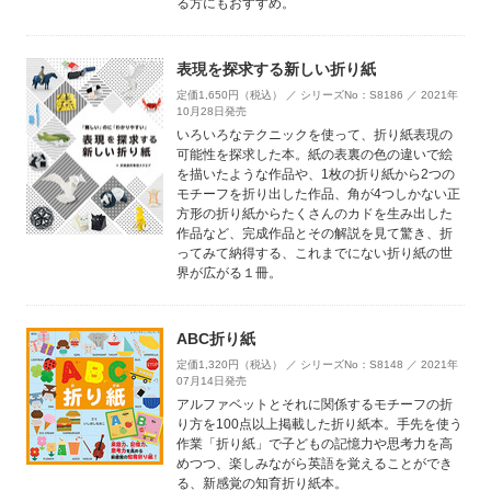
る方にもおすすめ。
表現を探求する新しい折り紙
定価1,650円（税込） ／ シリーズNo：S8186 ／ 2021年
10月28日発売
いろいろなテクニックを使って、折り紙表現の
可能性を探求した本。紙の表裏の色の違いで絵
を描いたような作品や、1枚の折り紙から2つの
モチーフを折り出した作品、角が4つしかない正
方形の折り紙からたくさんのカドを生み出した
作品など、完成作品とその解説を見て驚き、折
ってみて納得する、これまでにない折り紙の世
界が広がる１冊。
ABC折り紙
定価1,320円（税込） ／ シリーズNo：S8148 ／ 2021年
07月14日発売
アルファベットとそれに関係するモチーフの折
り方を100点以上掲載した折り紙本。手先を使う
作業「折り紙」で子どもの記憶力や思考力を高
めつつ、楽しみながら英語を覚えることができ
る、新感覚の知育折り紙本。