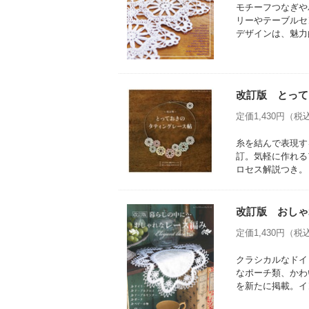
モチーフつなぎや
リーやテーブルセ
デザインは、魅力
改訂版 とって
定価1,430円（税込
糸を結んで表現す
訂。気軽に作れる
ロセス解説つき。
改訂版 おしゃ
定価1,430円（税込
クラシカルなドイ
なポーチ類、かわ
を新たに掲載。イ