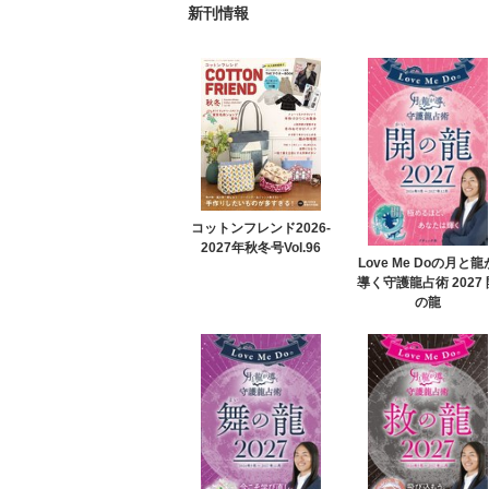
新刊情報
コットンフレンド2026-
2027年秋冬号Vol.96
Love Me Doの月と龍
導く守護龍占術 2027 
の龍