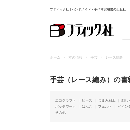
ブティック社 | ハンドメイド・手作り実用書の出版社
ホーム
本の情報
手芸
レース編み
手芸（レース編み）の書
エコクラフト
ビーズ
つまみ細工
刺し
パッチワーク
はんこ
フェルト
ペイン
その他