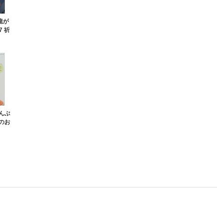
と龍が
7 祈
んぶ
のお