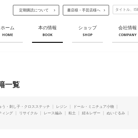
定期購読について
書店様・手芸店様へ
ホーム
本の情報
ショップ
会社情報
HOME
BOOK
SHOP
COMPANY
籍一覧
ゅう・刺し子・クロスステッチ
レジン
ドール・ミニチュア小物
ティング
リサイクル
レース編み
粘土
紐＆レザー
ぬいぐるみ