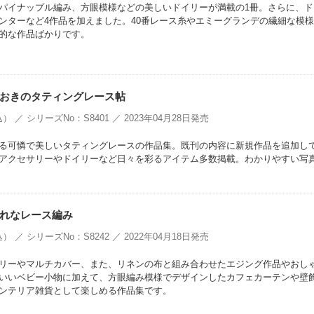
パイナップル編み、方眼模様などの美しいドイリーが満載の1冊。さらに、ド
ンターなど4作品を加えました。40番レース糸やエミーグランデの繊細な模
的な作品ばかりです。
おきのタティングレース帖
） ／ シリーズNo：S8401 ／ 2023年04月28日発売
る可憐で美しいタティングレースの作品集。既刊の内容に新規作品を追加し
アクセサリーやドイリーなど日々を彩るアイテム多数掲載。わかりやすい写
れなレース編み
） ／ シリーズNo：S8242 ／ 2022年04月18日発売
リーやマルチカバー、また、リネンの布と組み合わせたエジング作品やおし
いいベビー小物に加えて、方眼編み模様でデザインしたカフェカーテンや壁
ンテリア雑貨として楽しめる作品集です。