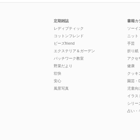
定期雑誌
書籍カ
レディブティック
ソーイ
コットンフレンド
ニット
ビーズfriend
手芸
エクステリア＆ガーデン
折り紙
パッチワーク教室
アクセ
野菜だより
健康
壮快
クッキ
安心
園芸・D
風景写真
児童向
イラス
シリー
占い・