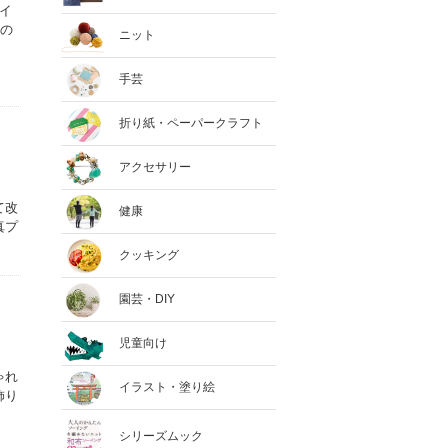
イ
様の
ニット
手芸
折り紙・ペーパークラフト
アクセサリー
て改
健康
真プ
クッキング
園芸・DIY
児童向け
ゃれ
イラスト・塗り絵
飾り
シリーズムック