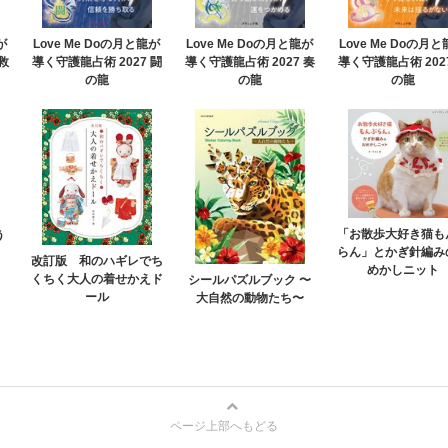
が
Love Me Doの月と龍が
Love Me Doの月と龍が
Love Me Doの月
救
導く守護龍占術 2027 闘
導く守護龍占術 2027 奏
導く守護龍占術 202
の龍
の龍
の龍
「お散歩大好き猫も
う
らん」とかぎ針編み
改訂版 和のハギレでち
めかしニット
くちく大人の着せかえド
シールパズルブック 〜
ール
大自然の動物たち〜
ページ上部へもどる