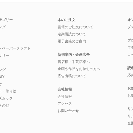
テゴリー
本のご注文
オ
ング
書籍のご注文について
ブ
定期購読について
ブ
電子書籍のご案内
ブ
・ペーパークラフト
新刊案内・企画広告
コ
サリー
書店様・手芸店様へ
読
企画や作品をお持ちの方へ
ング
応
広告出稿について
IY
け
お
会社情報
ト・塗り絵
お
会社情報
ズムック
アクセス
その他
リ
お問い合わせ
リ
全