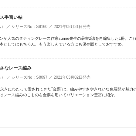
ス手習い帖
） ／ シリーズNo：S8160 ／ 2021年08月31日発売
ンが人気のタティングレース作家sumie先生の著書2誌を再編集した1冊。こ
本としてはもちろん、もう楽しんでいる方にも保存版としておすすめ。
さなレース編み
） ／ シリーズNo：S8097 ／ 2021年03月02日発売
から永きにわたって愛されてきた"金票"は、編みやすさやきれいな色展開が魅力
はレース編みのこものを金票を用いてバリエーション豊富に紹介。