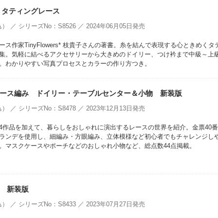
 タティングレース
） ／ シリーズNo：S8526 ／ 2024年06月05日発売
ス作家TinyFlowers* 枝貴子さんの著書。糸を結んで表現する心ときめくタ
集。気軽に結べるアクセサリーから大きめのドイリー、つけ衿まで中級～上
。わかりやすい写真プロセスとカラーの作り方つき。
ース編み ドイリー・テーブルセンター＆小物 新装版
） ／ シリーズNo：S8478 ／ 2023年12月13日発売
4作品を加えて、暮らしをおしゃれに演出するレースの世界を紹介。金票40
ランデを使用し、細編み・方眼編み、立体模様など初心者でもチャレンジし
。マスクケースやポーチなどのおしゃれ小物など、総点数44点掲載。
 新装版
） ／ シリーズNo：S8433 ／ 2023年07月27日発売