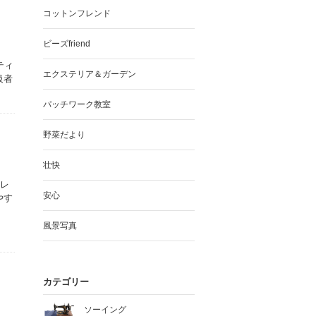
コットンフレンド
ビーズfriend
ティ
エクステリア＆ガーデン
級者
パッチワーク教室
野菜だより
壮快
番レ
安心
やす
風景写真
カテゴリー
ソーイング