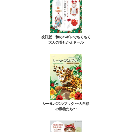
改訂版 和のハギレでちくちく
大人の着せかえドール
シールパズルブック 〜大自然
の動物たち〜