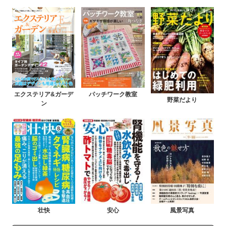
エクステリア&ガーデ
パッチワーク教室
野菜だより
ン
壮快
安心
風景写真