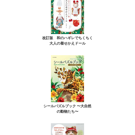
改訂版 和のハギレでちくちく
大人の着せかえドール
シールパズルブック 〜大自然
の動物たち〜