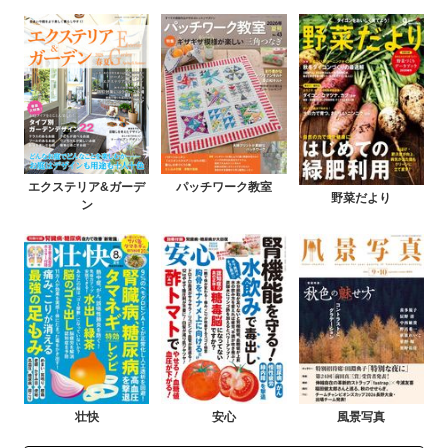
エクステリア&ガーデ
パッチワーク教室
野菜だより
ン
壮快
安心
風景写真