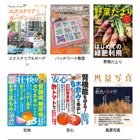
エクステリア&ガーデ
パッチワーク教室
野菜だより
ン
壮快
安心
風景写真