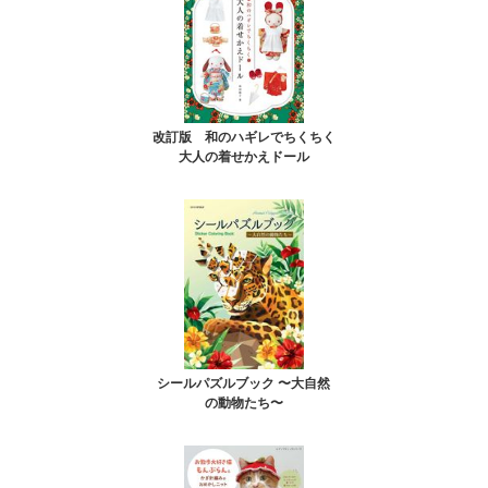
改訂版 和のハギレでちくちく
大人の着せかえドール
シールパズルブック 〜大自然
の動物たち〜