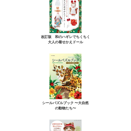
改訂版 和のハギレでちくちく
大人の着せかえドール
シールパズルブック 〜大自然
の動物たち〜