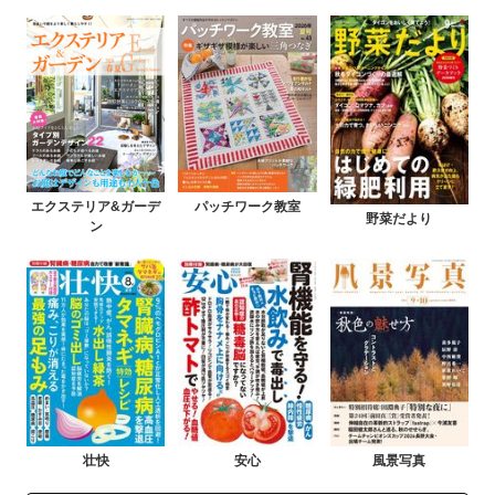
エクステリア&ガーデ
パッチワーク教室
野菜だより
ン
壮快
安心
風景写真